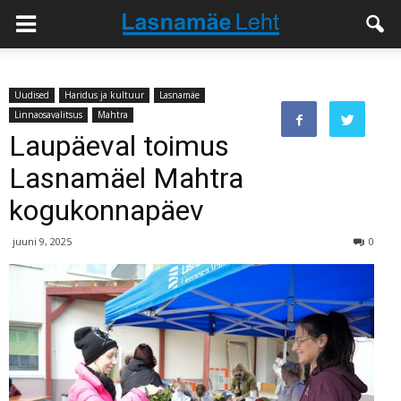
Uudised
Haridus ja kultuur
Lasnamäe
Linnaosavalitsus
Mahtra
Laupäeval toimus
Lasnamäel Mahtra
kogukonnapäev
juuni 9, 2025
0