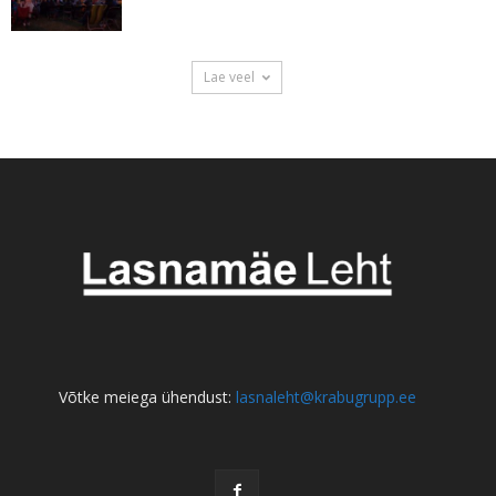
Lae veel
Võtke meiega ühendust:
lasnaleht@krabugrupp.ee