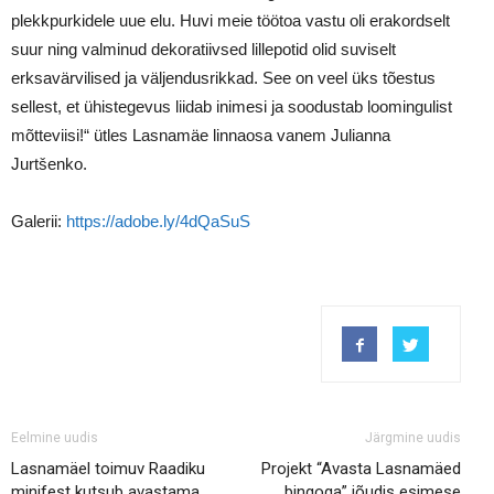
plekkpurkidele uue elu. Huvi meie töötoa vastu oli erakordselt
suur ning valminud dekoratiivsed lillepotid olid suviselt
erksavärvilised ja väljendusrikkad. See on veel üks tõestus
sellest, et ühistegevus liidab inimesi ja soodustab loomingulist
mõtteviisi!“ ütles Lasnamäe linnaosa vanem Julianna
Jurtšenko.
Galerii:
https://adobe.ly/4dQaSuS
Eelmine uudis
Järgmine uudis
Lasnamäel toimuv Raadiku
Projekt “Avasta Lasnamäed
minifest kutsub avastama
bingoga” jõudis esimese