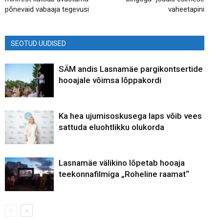
põnevaid vabaaja tegevusi
vaheetapini
SEOTUD UUDISED
SÄM andis Lasnamäe pargikontsertide
hooajale võimsa lõppakordi
Ka hea ujumisoskusega laps võib vees
sattuda eluohtlikku olukorda
Lasnamäe välikino lõpetab hooaja
teekonnafilmiga „Roheline raamat“