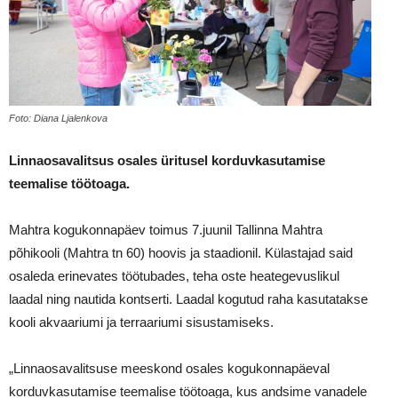
Foto: Diana Ljalenkova
Linnaosavalitsus osales üritusel korduvkasutamise
teemalise töötoaga.
Mahtra kogukonnapäev toimus 7.juunil Tallinna Mahtra
põhikooli (Mahtra tn 60) hoovis ja staadionil. Külastajad said
osaleda erinevates töötubades, teha oste heategevuslikul
laadal ning nautida kontserti. Laadal kogutud raha kasutatakse
kooli akvaariumi ja terraariumi sisustamiseks.
„Linnaosavalitsuse meeskond osales kogukonnapäeval
korduvkasutamise teemalise töötoaga, kus andsime vanadele