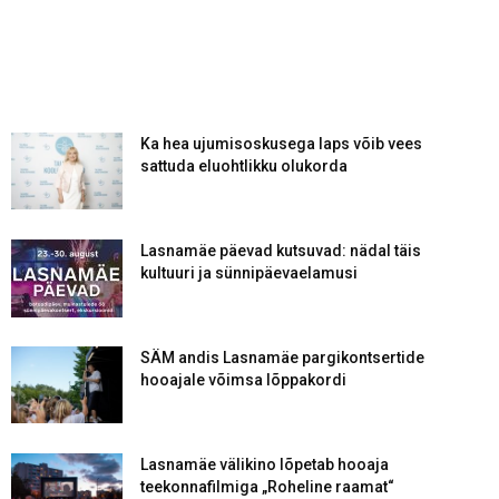
Ka hea ujumisoskusega laps võib vees
sattuda eluohtlikku olukorda
Lasnamäe päevad kutsuvad: nädal täis
kultuuri ja sünnipäevaelamusi
SÄM andis Lasnamäe pargikontsertide
hooajale võimsa lõppakordi
Lasnamäe välikino lõpetab hooaja
teekonnafilmiga „Roheline raamat“