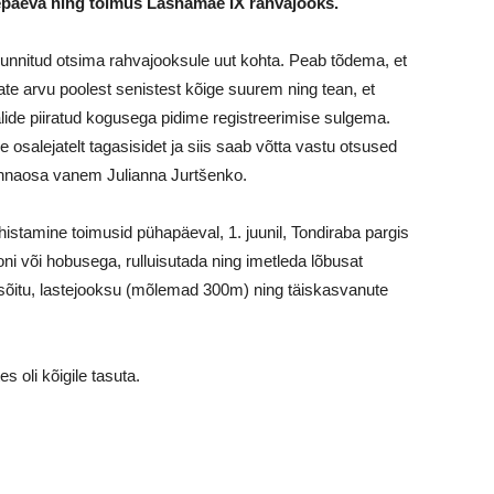
tsepäeva ning toimus Lasnamäe IX rahvajooks.
unnitud otsima rahvajooksule uut kohta. Peab tõdema, et
ate arvu poolest senistest kõige suurem ning tean, et
alide piiratud kogusega pidime registreerimise sulgema.
osalejatelt tagasisidet ja siis saab võtta vastu otsused
innaosa vanem Julianna Jurtšenko.
istamine toimusid pühapäeval, 1. juunil, Tondiraba pargis
oni või hobusega, rulluisutada ning imetleda lõbusat
isõitu, lastejooksu (mõlemad 300m) ning täiskasvanute
s oli kõigile tasuta.