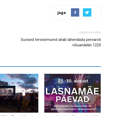
Jaga
Järgmine uudis
Suvised tervisemured aitab lahendada perearsti
nõuandeliin 1220