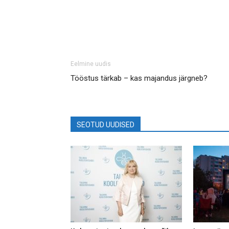
Eelmine uudis
Tööstus tärkab – kas majandus järgneb?
SEOTUD UUDISED