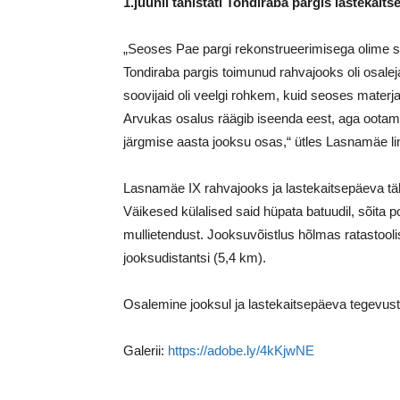
1.juunil tähistati Tondiraba pargis lastekai
„Seoses Pae pargi rekonstrueerimisega olime s
Tondiraba pargis toimunud rahvajooks oli osalej
soovijaid oli veelgi rohkem, kuid seoses materj
Arvukas osalus räägib iseenda eest, aga ootame 
järgmise aasta jooksu osas,“ ütles Lasnamäe l
Lasnamäe IX rahvajooks ja lastekaitsepäeva täh
Väikesed külalised said hüpata batuudil, sõita p
mullietendust. Jooksuvõistlus hõlmas ratastool
jooksudistantsi (5,4 km).
Osalemine jooksul ja lastekaitsepäeva tegevuste
Galerii:
https://adobe.ly/4kKjwNE