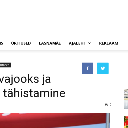
IS
ÜRITUSED
LASNAMÄE
AJALEHT
REKLAAM
ritused
vajooks ja
 tähistamine
0