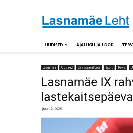
Lasnaleht
UUDISED
AJALUGU JA LOOD
TERV
Lasnamäe
Uudised
Linnaosavalitsus
Sport
Tervis
Ü
Lasnamäe IX rah
lastekaitsepäeva
juuni 2, 2025