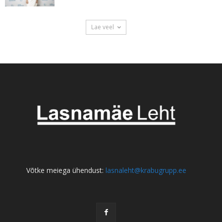
Lae veel
Võtke meiega ühendust:
lasnaleht@krabugrupp.ee