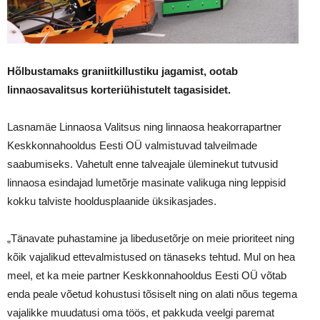
Hõlbustamaks graniitkillustiku jagamist, ootab
linnaosavalitsus korteriühistutelt tagasisidet.
Lasnamäe Linnaosa Valitsus ning linnaosa heakorrapartner
Keskkonnahooldus Eesti OÜ valmistuvad talveilmade
saabumiseks. Vahetult enne talveajale üleminekut tutvusid
linnaosa esindajad lumetõrje masinate valikuga ning leppisid
kokku talviste hooldusplaanide üksikasjades.
„Tänavate puhastamine ja libedusetõrje on meie prioriteet ning
kõik vajalikud ettevalmistused on tänaseks tehtud. Mul on hea
meel, et ka meie partner Keskkonnahooldus Eesti OÜ võtab
enda peale võetud kohustusi tõsiselt ning on alati nõus tegema
vajalikke muudatusi oma töös, et pakkuda veelgi paremat