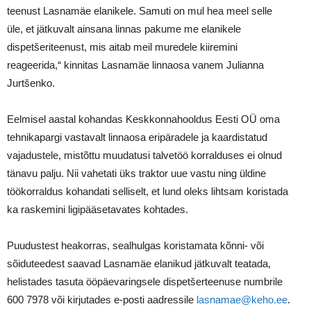
teenust Lasnamäe elanikele. Samuti on mul hea meel selle
üle, et jätkuvalt ainsana linnas pakume me elanikele
dispetšeriteenust, mis aitab meil muredele kiiremini
reageerida,“ kinnitas Lasnamäe linnaosa vanem Julianna
Jurtšenko.
Eelmisel aastal kohandas Keskkonnahooldus Eesti OÜ oma
tehnikapargi vastavalt linnaosa eripäradele ja kaardistatud
vajadustele, mistõttu muudatusi talvetöö korralduses ei olnud
tänavu palju. Nii vahetati üks traktor uue vastu ning üldine
töökorraldus kohandati selliselt, et lund oleks lihtsam koristada
ka raskemini ligipääsetavates kohtades.
Puudustest heakorras, sealhulgas koristamata kõnni- või
sõiduteedest saavad Lasnamäe elanikud jätkuvalt teatada,
helistades tasuta ööpäevaringsele dispetšerteenuse numbrile
600 7978 või kirjutades e-posti aadressile
lasnamae@keho.ee
.