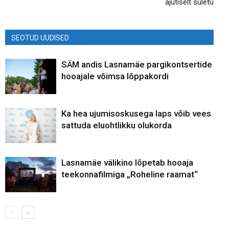
ajutiselt suletu
SEOTUD UUDISED
SÄM andis Lasnamäe pargikontsertide
hooajale võimsa lõppakordi
Ka hea ujumisoskusega laps võib vees
sattuda eluohtlikku olukorda
Lasnamäe välikino lõpetab hooaja
teekonnafilmiga „Roheline raamat“