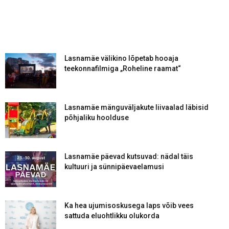
Lasnamäe välikino lõpetab hooaja
teekonnafilmiga „Roheline raamat“
Lasnamäe mänguväljakute liivaalad läbisid
põhjaliku hoolduse
Lasnamäe päevad kutsuvad: nädal täis
kultuuri ja sünnipäevaelamusi
Ka hea ujumisoskusega laps võib vees
sattuda eluohtlikku olukorda