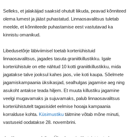
Selleks, et jalakäijad saaksid ohutult liikuda, peavad kõnniteed
olema lumest ja jääst puhastatud. Linnaosavalitsus tuletab
meelde, et kõnniteede puhastamise eest vastutavad ka
kinnistu omanikud.
Libedusetõrje läbiviimisel toetab korteriühistuid
linnaosavalitsus, jagades tasuta graniitkillustikku. Igale
korteriühistule on ette nähtud 10 kotti graniitkillustikku, mida
jagatakse talve jooksul kahes jaos, viie koti kaupa. Sõelmete
jagamiskampaania üksikasjad, sealhulgas jagamise aeg ning
asukoht antakse teada hiljem. Et muuta killustiku jagamine
veelgi mugavamaks ja sujuvamaks, palub linnaosavalitsus
korteriühistutelt tagasisidet eelmise hooaja kampaania
korralduse kohta.
Küsimustiku
täitmine võtab mõne minuti,
vastuseid oodatakse 28. novembrini.