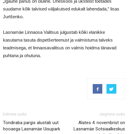
„Igaühe panus on oluline. Üheskoos ja üksteist toetades
suudame kõik talvised väljakutsed edukalt lahendada,“ lisas
Jurtšenko.
Lasnamäe Linnaosa Valitsus julgustab kõiki elanikke
kasutama tasuta dispetšerteenust ja valmistuma talveks
teadmisega, et linnaosavalitsus on valmis hoidma tänavad
puhtana ja ohutuna.
Eelmine uudis
Järgmine uudis
Tondiraba pargis alustab uut
Alates 4. novembrist on
hooaega Lasnamäe Uisupark
Lasnamäe Sotsiaalkeskus