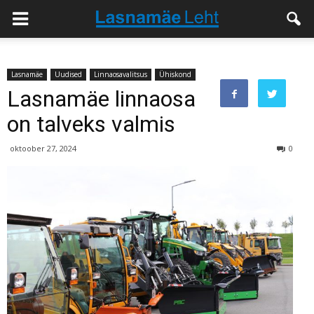
Lasnamäe
Uudised
Linnaosavalitsus
Ühiskond
Lasnamäe linnaosa
on talveks valmis
oktoober 27, 2024
0