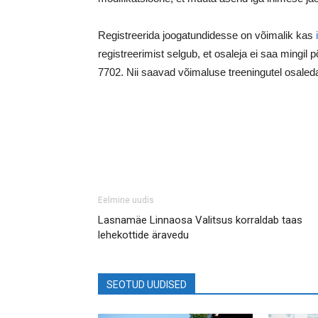
Registreerida joogatundidesse on võimalik kas
i
registreerimist selgub, et osaleja ei saa mingil 
7702. Nii saavad võimaluse treeningutel osaleda
Eelmine uudis
Lasnamäe Linnaosa Valitsus korraldab taas
lehekottide äravedu
SEOTUD UUDISED