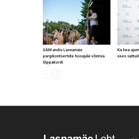
SÄM andis Lasnamäe
Ka hea ujum
pargikontsertide hooajale võimsa
vees sattud
lõppakordi