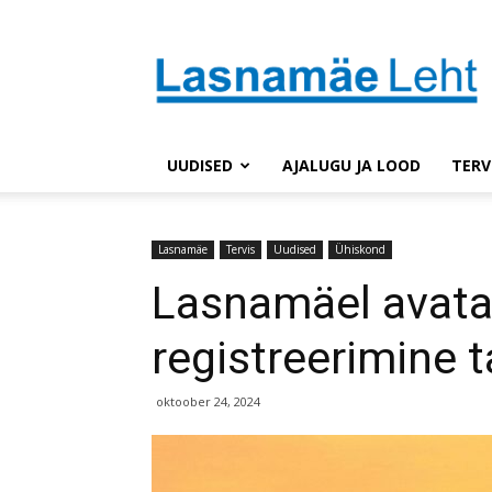
Lasnaleht
UUDISED
AJALUGU JA LOOD
TERV
Lasnamäe
Tervis
Uudised
Ühiskond
Lasnamäel avat
registreerimine 
oktoober 24, 2024