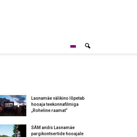
Lasnamäe välikino lõpetab
hooaja teekonnafilmiga
„Roheline raamat“
SÄM andis Lasnamäe
pargikontsertide hooajale