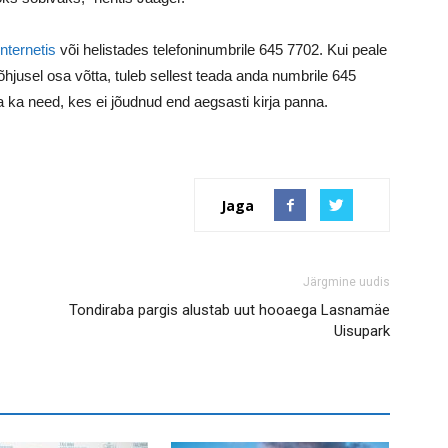
nternetis
või helistades telefoninumbrile 645 7702. Kui peale
põhjusel osa võtta, tuleb sellest teada anda numbrile 645
 ka need, kes ei jõudnud end aegsasti kirja panna.
Jaga
Järgmine uudis
Tondiraba pargis alustab uut hooaega Lasnamäe
Uisupark