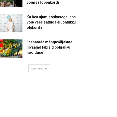
võimsa lõppakordi
Ka hea ujumisoskusega laps
võib vees sattuda eluohtlikku
olukorda
Lasnamäe mänguväljakute
liivaalad läbisid põhjaliku
hoolduse
Lae veel