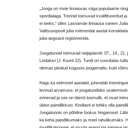
„Jooga on meie linnaosas väga populaarne nin
spordialaga. Trennid toimuvad kvalifitseeritud ja
ei teeks,“ ütles Lasnamäe linnaosa vanem Juli
Valitsusepoolt juba mitmendat aastat korraldat
juba aegsasti registreerida.
Joogatunnid toimuvad neljapäeviti: 07., 14., 21.
Lindakivi (J. Koorti 22). Tundi on soovitatav tu
olemas piiratud koguses joogamatte, kuid võima
Nagu ka eelmistel aastatel, juhendab treening
levinud arvamuse, et joogatundides osalemise
erinevad ja see on täiesti loomulik, et osad in
üldse paindlikkust. Kindlasti ei tohiks olla pain
Joogatunnis on põhiline fookus hingamisel. Lä
ka keha paindlikumaks ja meel rahulikumaks. He
modifikatsioone, et muuta asend iga inimese ja