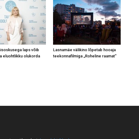
isoskusega laps võib
Lasnamäe välikino lõpetab hooaja
a eluohtlikku olukorda
teekonnafilmiga „Roheline raamat“