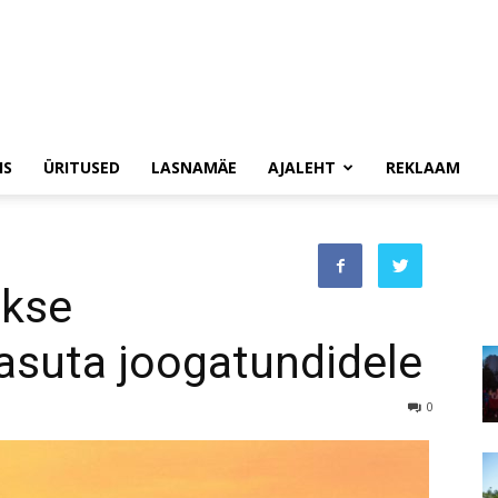
IS
ÜRITUSED
LASNAMÄE
AJALEHT
REKLAAM
akse
tasuta joogatundidele
0