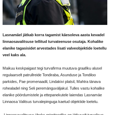
Lasnamäel jätkab korra tagamist käesoleva aasta kevadel
linnaosavalitsuse tellitud turvateenuse osutaja. Kohalike
elanike tagasisidet arvestades lisati valveobjektide loetellu
veel kaks ala.
Maikuu keskpaigast tegi turvafirma muutuva graafiku alusel
regulaarselt patrullreide Tondiraba, Asunduse ja Tondiloo
parkides, Pae promenaadil, Lindakivi platsil, Mahtra tänava
rohealadel ning Seli peremänguväljakul. Tulles vastu kohalike
elanike pöördumistele ja ettepanekutele laiendas Lasnamäe
Linnaosa Valitsus turvalepinguga kaetud objektide loetelu.
„Linnaosavalitsuse üheks prioriteediks on jätkuvalt turvalisus