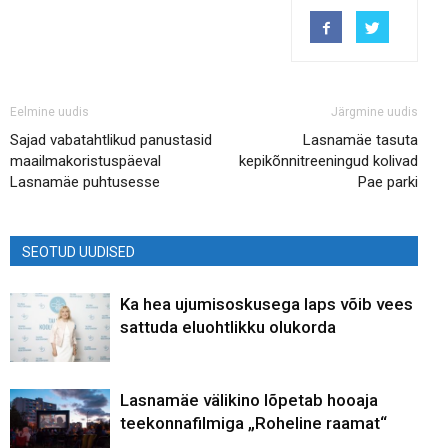
Eelmine uudis
Järgmine uudis
Sajad vabatahtlikud panustasid
Lasnamäe tasuta
maailmakoristuspäeval
kepikõnnitreeningud kolivad
Lasnamäe puhtusesse
Pae parki
SEOTUD UUDISED
Ka hea ujumisoskusega laps võib vees
sattuda eluohtlikku olukorda
Lasnamäe välikino lõpetab hooaja
teekonnafilmiga „Roheline raamat“