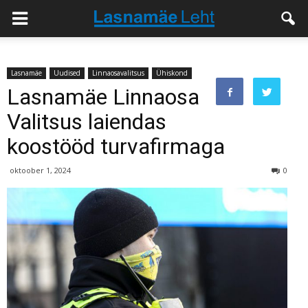
Lasnamäe
Uudised
Linnaosavalitsus
Ühiskond
Lasnamäe Linnaosa
Valitsus laiendas
koostööd turvafirmaga
oktoober 1, 2024
0