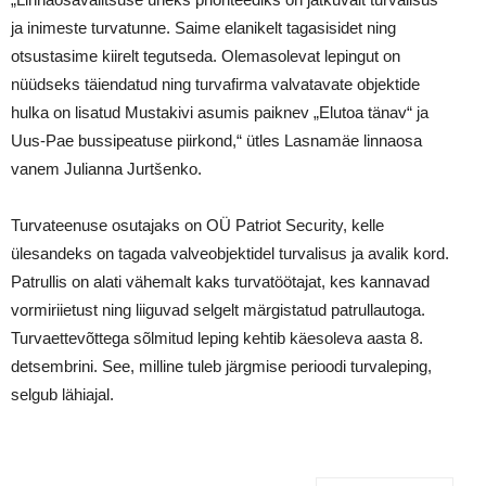
ja inimeste turvatunne. Saime elanikelt tagasisidet ning
otsustasime kiirelt tegutseda. Olemasolevat lepingut on
nüüdseks täiendatud ning turvafirma valvatavate objektide
hulka on lisatud Mustakivi asumis paiknev „Elutoa tänav“ ja
Uus-Pae bussipeatuse piirkond,“ ütles Lasnamäe linnaosa
vanem Julianna Jurtšenko.
Turvateenuse osutajaks on OÜ Patriot Security, kelle
ülesandeks on tagada valveobjektidel turvalisus ja avalik kord.
Patrullis on alati vähemalt kaks turvatöötajat, kes kannavad
vormiriietust ning liiguvad selgelt märgistatud patrullautoga.
Turvaettevõttega sõlmitud leping kehtib käesoleva aasta 8.
detsembrini. See, milline tuleb järgmise perioodi turvaleping,
selgub lähiajal.