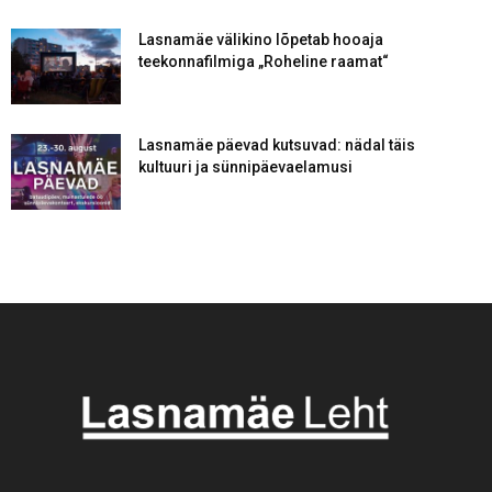
Lasnamäe välikino lõpetab hooaja
teekonnafilmiga „Roheline raamat“
Lasnamäe päevad kutsuvad: nädal täis
kultuuri ja sünnipäevaelamusi