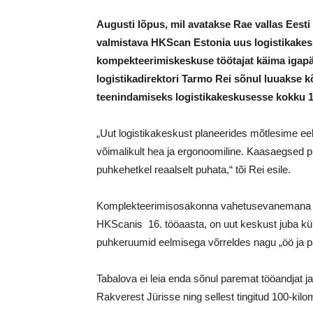
Augusti lõpus, mil avatakse Rae vallas Eesti 
valmistava HKScan Estonia uus logistikakes
kompekteerimiskeskuse töötajat käima igapäe
logistikadirektori Tarmo Rei sõnul luuakse kõi
teenindamiseks logistikakeskusesse kokku 1
„Uut logistikakeskust planeerides mõtlesime eel
võimalikult hea ja ergonoomiline. Kaasaegsed 
puhkehetkel reaalselt puhata,“ tõi Rei esile.
Komplekteerimisosakonna vahetusevanemana tööt
HKScanis 16. tööaasta, on uut keskust juba kül
puhkeruumid eelmisega võrreldes nagu „öö ja p
Tabalova ei leia enda sõnul paremat tööandjat j
Rakverest Jürisse ning sellest tingitud 100-kil