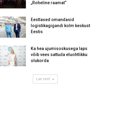
„Roheline raamat“
Eestlased omandasid
logistikagigandi kolm keskust
Eestis
Ka hea ujumisoskusega laps
võib vees sattuda eluohtlikku
olukorda
Lae veel