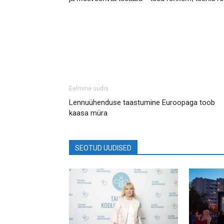
Eelmine uudis
Lennuühenduse taastumine Euroopaga toob
kaasa müra
SEOTUD UUDISED