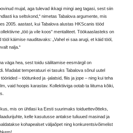
oovinud mujal, aga tulevad ikkagi mingi aeg tagasi, sest siin
indlasti ka seltskond,“ nimetas Tabalova argumente, mis
es 2005. aastast, kui Tabalova alustas HKScanis tööd
llektiivne „töö ja vile koos“ mentaliteet. Töökaaslasteks on
öl käimise nauditavaks: „Vahel ei saa arugi, et käid tööl,
valt nalja.“
a väga hea, sest toidu säilitamise eesmärgil on
i. Madalat temperatuuri ei tasuks Tabalova sõnul uutel
öriided – töötunked ja -jalatsid, fliis ja jope – ning kui teha
ülm, vaid hoopis karastav. Kollektiiviga ootab ta liituma kõiki,
s.
us, mis on ühtlasi ka Eesti suurimaks toiduettevõtteks,
a laadurijuhte, kelle kasutusse antakse tuliuued masinad ja
maldatakse kohapealset väljaõpet ning konkurentsivõimelist
rohkem!