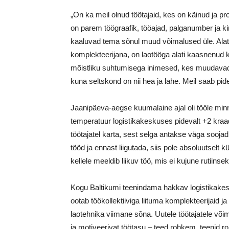
„On ka meil olnud töötajaid, kes on käinud ja pr
on parem töögraafik, tööajad, palganumber ja k
kaaluvad tema sõnul muud võimalused üle. Alat
komplekteerijana, on laotööga alati kaasnenud ko
mõistliku suhtumisega inimesed, kes muudavad tö
kuna seltskond on nii hea ja lahe. Meil saab pide
Jaanipäeva-aegse kuumalaine ajal oli tööle minn
temperatuur logistikakeskuses pidevalt +2 kraad
töötajatel karta, sest selga antakse väga soojad tö
tööd ja ennast liigutada, siis pole absoluutselt k
kellele meeldib liikuv töö, mis ei kujune rutiinsek
Kogu Baltikumi teenindama hakkav logistikakesk
ootab töökollektiiviga liituma komplekteerijaid j
laotehnika viimane sõna. Uutele töötajatele või
ja motiveerivat töötasu – teed rohkem, teenid 