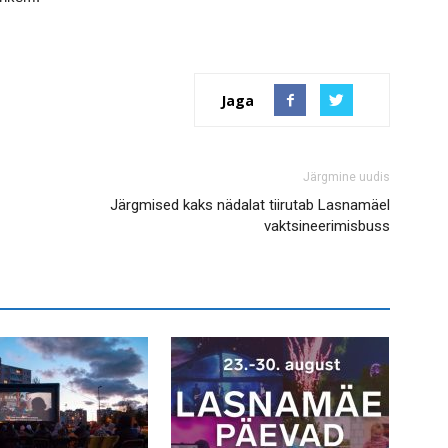
Jaga
Järgmine uudis
Järgmised kaks nädalat tiirutab Lasnamäel
vaktsineerimisbuss