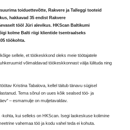
suurima toiduettevõtte, Rakvere ja Talleggi tooteid
kus, hakkavad 35 endist Rakvere
vaselt tööl Jüri alevikus. HKScan Baltikumi
gi kolme Balti riigi klientide tsentraalseks
05 töökohta.
kõige sellele, et töökeskkond oleks meie töötajatele
puhkeruumid võimaldavad töökeskkonnast välja lülituda ning
av Kristina Tabalova, kellel täitub tänavu sügisel
astanud. Tema sõnul on uues kõik sealsed töö- ja
äev“ – esmamulje on muljetavaldav.
a -kohta, kui selleks on HKScan. Isegi laokeskuse kolimine
omeetrine vahemaa töö ja kodu vahel teda ei kohuta.