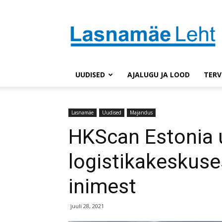
Lasnaleht
UUDISED
AJALUGU JA LOOD
TERV
Lasnamäe
Uudised
Majandus
HKScan Estonia 
logistikakeskus
inimest
juuli 28, 2021