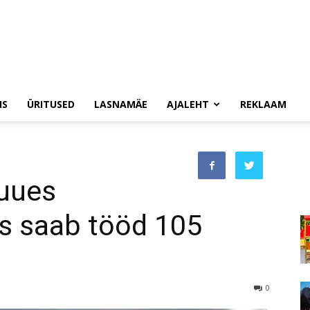
IS
ÜRITUSED
LASNAMÄE
AJALEHT
REKLAAM
uues
es saab tööd 105
0