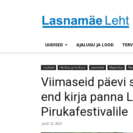
Lasnaleht
UUDISED
AJALUGU JA LOOD
TERV
Uudised
Haridus ja kultuur
Lasnamäe
Majandus
Pae
Viimaseid päevi 
end kirja panna
Pirukafestivalile
juuli 12, 2021