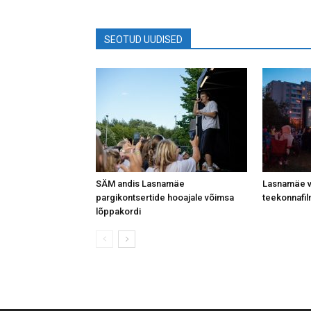
SEOTUD UUDISED
SÄM andis Lasnamäe
Lasnamäe vä
pargikontsertide hooajale võimsa
teekonnafil
lõppakordi