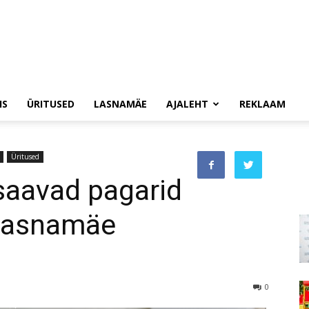
IS
ÜRITUSED
LASNAMÄE
AJALEHT
REKLAAM
Üritused
saavad pagarid
 Lasnamäe
0