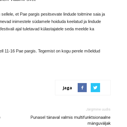
u sellele, et Pae pargis pesitsevate lindude toitmine saia ja
panevad
inimestele südamele hoiduda keelatud ja lindude
estivali ajal tuletavad külastajatele seda meelde ka
kell 11-16 Pae pargis. Tegemist on kogu perele mõeldud
Jaga
Järgmine uudis
e
Punasel tänaval valmis multifunktsionaalne
mänguväljak