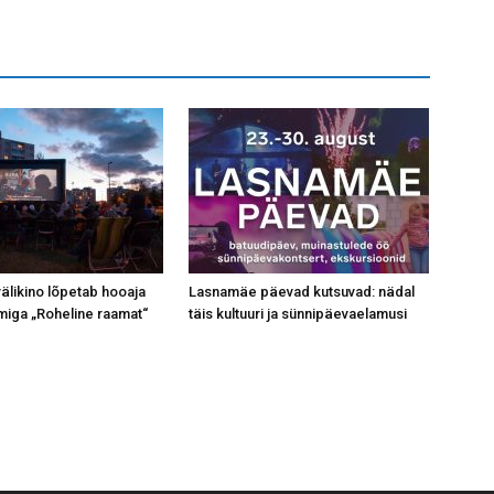
likino lõpetab hooaja
Lasnamäe päevad kutsuvad: nädal
miga „Roheline raamat“
täis kultuuri ja sünnipäevaelamusi