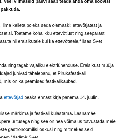
. Veel viimaseid päevi saab teada anda oma soovist
 pakkuda.
 ilma kelleta poleks seda olemaski: ettevõtjatest ja
setisi. Toetame kohalikku ettevõtlust ning seepärast
uta nii eraisikutele kui ka ettevõtetele,“ lisas Svet
da ning tagab vajaliku elektriühenduse. Eraisikust müüja
dajad juhivad tähelepanu, et Pirukafestivali
ed, mis on ka peamised festivalikaubad.
ka
ettevõtjad
peaks ennast kirja panema 14. juulini.
drisse märkima ja festivali külastama. Lasnamäe
gupere üritusega ning see on hea võimalus tutvustada meie
este gastronoomilisi oskusi ning mitmekesiseid
vanem Vladimir Svet.