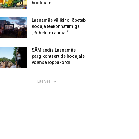
hoolduse
Lasnamäe välikino lõpetab
hooaja teekonnafilmiga
„Roheline raamat“
SÄM andis Lasnamäe
pargikontsertide hooajale
võimsa lõppakordi
Lae veel