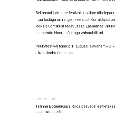
Sel aastal juhitakse festivali külaliste tähelepan
muu toiduga on rangelt keelatud. Korraldajad 
jaoks eluohtlikust tegevusest. Lasnamäe Pirukaf
Lasnamäe Noortenõukogu vabatahtlikud.
Pirukafestival toimub 1. augustil ajavahemikul 
alkoholivaba üritusega.
Eelmine uudis
Tallinna Botaanikaaia Roosipäevadel esitletaks
sadu roosisorte