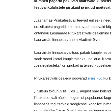
kümned pagarid pakuvad maitsvaid küpsetisi
festivalikülalistele
pirukaid ja muud
maitsvat
„Lasnamäe Pirukafestivali teevad eriliseks need,
eraisikutest pagarid, kes pakuvad maitsvaid küp
ontänavu Lasnamäe Pirukafestivalil osalemine tas
Lasnamäe linnaosa vanem Vladimir Svet.
Lasnamäe linnaosa valitsus
pakub kauplemispin
saab soovi korral kauplemiseks ühe laua. Korral
„peategelasteks“ on pirukad ja teised küpsetis
Pirukafestivalil osaleda soovivad
eraisikud
kui 
„
Kutsun toiduhuvilisi üles 1. august oma kalen
Pirukafestivali näol on tegemist populaarse ko
linnaosas tegutsevaid söögikohti, kohalike inim
rahvuskööke,“ lisas Svet Lasnamäe linnaosa 