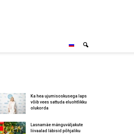
Ka hea ujumisoskusega laps
võib vees sattuda eluohtlikku
olukorda
Lasnamäe mänguväljakute
liivaalad läbisid põhjaliku