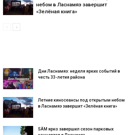
небом в Ласнамяэ завершит
«Зелёная книга»
Дни Ласнамяэ: неделя ярких событий в
честь 33-летия района
Летние киносеансы под открытым небом
в Ласнамяэ завершит «Зелёная книга»
SÄM ярко завершил сезон парковых
концертов в Ласнамяэ