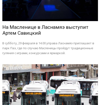
На Масленице в Ласнамяэ выступит
Артем Савицкий
В субботу, 29 февраля в 14.00 управа Ласнамяэ приглашает в
парк Паэ, где по случаю Масленицы пройдут традиционные
гуляния с играми, конкурсами и ярмаркой.