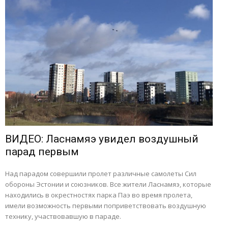
ВИДЕО: Ласнамяэ увидел воздушный
парад первым
Над парадом совершили пролет различные самолеты Сил
обороны Эстонии и союзников. Все жители Ласнамяэ, которые
находились в окрестностях парка Паэ во время пролета,
имели возможность первыми поприветствовать воздушную
технику, участвовавшую в параде.