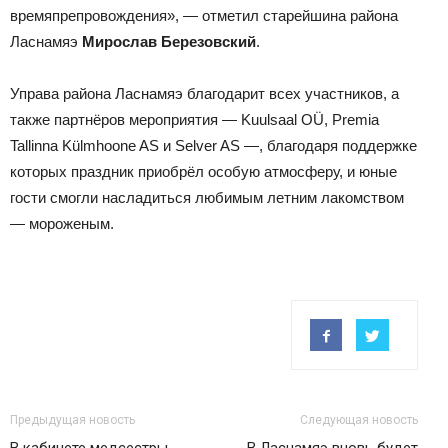
времяпрепровождения», — отметил старейшина района
Ласнамяэ
Мирослав Березовский
.
Управа района Ласнамяэ благодарит всех участников, а
также партнёров мероприятия — Kuulsaal OÜ, Premia
Tallinna Külmhoone AS и Selver AS —, благодаря поддержке
которых праздник приобрёл особую атмосферу, и юные
гости смогли насладиться любимым летним лакомством
— мороженым.
Предыдущая новость
Следующая новость
В кабинете медсестры
В Ласнамяэ вновь будет