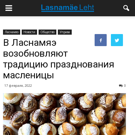
Ласнамяэ
Новости
Общество
Управа
В Ласнамяэ
возобновляют
традицию празднования
масленицы
17 февраля, 2022
0