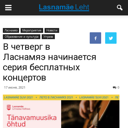
Ласнамяэ
Мероприятия
Новости
Образование и культура
Управа
В четверг в
Ласнамяэ начинается
серия бесплатных
концертов
17 июня, 2021
0