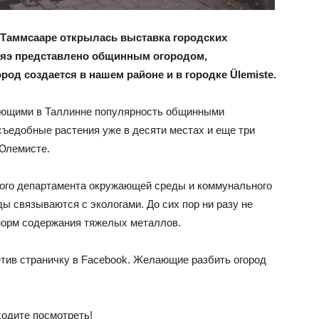
 Таммсааре открылась выставка городских
яэ представлено общинным огородом,
од создается в нашем районе и в городке Ülemiste.
ающими в Таллинне популярность общинными
съедобные растения уже в десяти местах и еще три
 Юлемисте.
кого департамента окружающей среды и коммунального
 связываются с экологами. До сих пор ни разу не
орм содержания тяжелых металлов.
етив страничку в Facebook. Желающие разбить огород
ходите посмотреть!