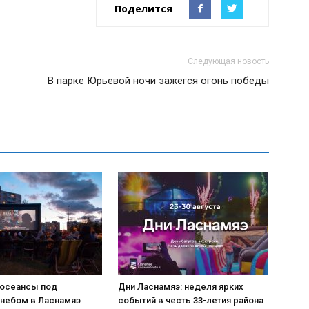
Поделится
Следующая новость
В парке Юрьевой ночи зажегся огонь победы
носеансы под
Дни Ласнамяэ: неделя ярких
небом в Ласнамяэ
событий в честь 33-летия района