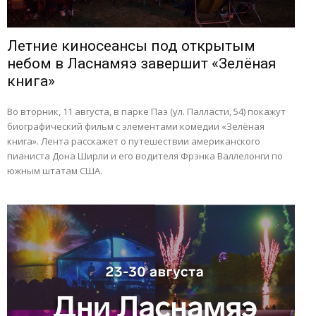
Летние киносеансы под открытым
небом в Ласнамяэ завершит «Зелёная
книга»
Во вторник, 11 августа, в парке Паэ (ул. Палласти, 54) покажут
биографический фильм с элементами комедии «Зелёная
книга». Лента расскажет о путешествии американского
пианиста Дона Ширли и его водителя Фрэнка Валлелонги по
южным штатам США.