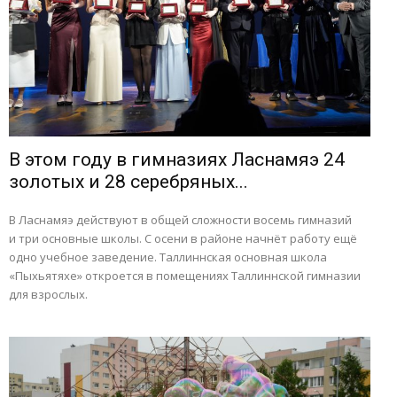
В этом году в гимназиях Ласнамяэ 24
золотых и 28 серебряных...
В Ласнамяэ действуют в общей сложности восемь гимназий
и три основные школы. С осени в районе начнёт работу ещё
одно учебное заведение. Таллиннская основная школа
«Пыхьятяхе» откроется в помещениях Таллиннской гимназии
для взрослых.