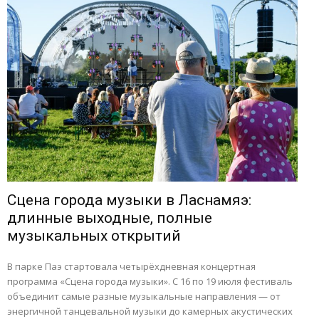
Сцена города музыки в Ласнамяэ:
длинные выходные, полные
музыкальных открытий
В парке Паэ стартовала четырёхдневная концертная
программа «Сцена города музыки». С 16 по 19 июля фестиваль
объединит самые разные музыкальные направления — от
энергичной танцевальной музыки до камерных акустических