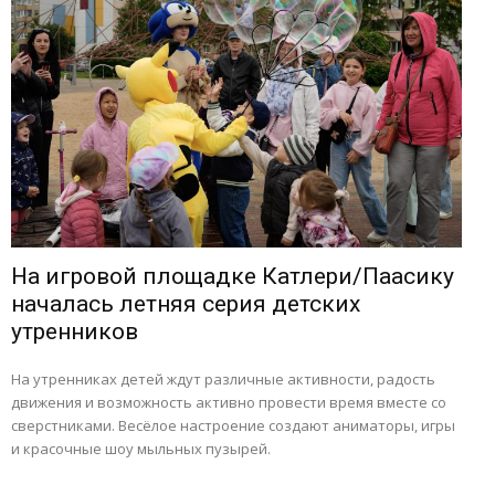
На игровой площадке Катлери/Паасику
началась летняя серия детских
утренников
На утренниках детей ждут различные активности, радость
движения и возможность активно провести время вместе со
сверстниками. Весёлое настроение создают аниматоры, игры
и красочные шоу мыльных пузырей.