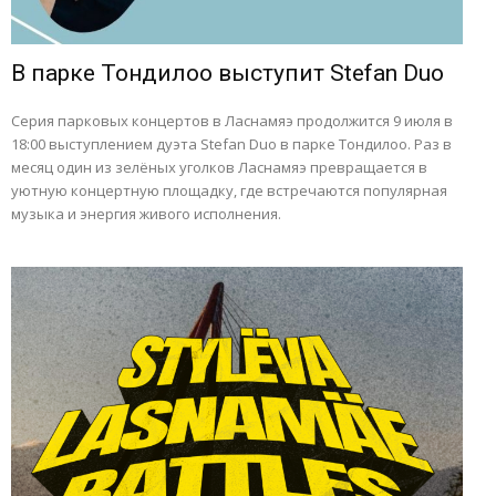
В парке Тондилоо выступит Stefan Duo
Серия парковых концертов в Ласнамяэ продолжится 9 июля в
18:00 выступлением дуэта Stefan Duo в парке Тондилоо. Раз в
месяц один из зелёных уголков Ласнамяэ превращается в
уютную концертную площадку, где встречаются популярная
музыка и энергия живого исполнения.