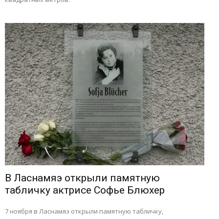
В Ласнамяэ открыли памятную
табличку актрисе Софье Блюхер
7 ноября в Ласнамяэ открыли памятную табличку,