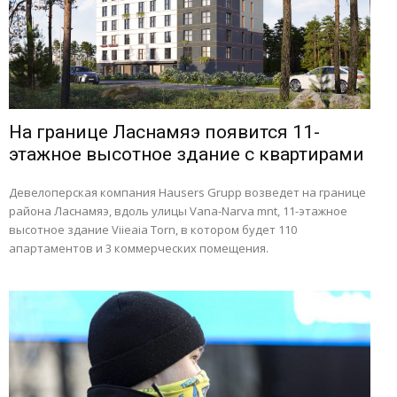
На границе Ласнамяэ появится 11-
этажное высотное здание с квартирами
Девелоперская компания Hausers Grupp возведет на границе
района Ласнамяэ, вдоль улицы Vana-Narva mnt, 11-этажное
высотное здание Viieaia Torn, в котором будет 110
апартаментов и 3 коммерческих помещения.