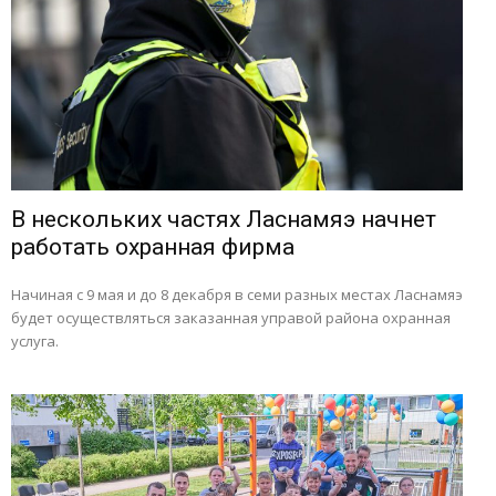
В нескольких частях Ласнамяэ начнет
работать охранная фирма
Начиная с 9 мая и до 8 декабря в семи разных местах Ласнамяэ
будет осуществляться заказанная управой района охранная
услуга.