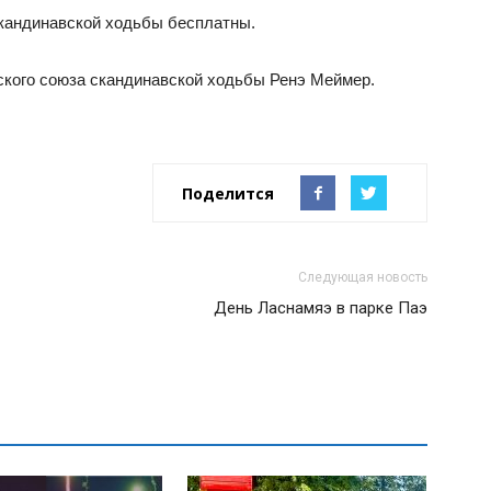
скандинавской ходьбы бесплатны.
ского союза скандинавской ходьбы Ренэ Меймер.
Поделится
Следующая новость
День Ласнамяэ в парке Паэ