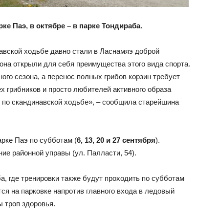
ке Паэ, в октябре – в парке Тондираба.
навской ходьбе давно стали в Ласнамяэ доброй
она открыли для себя преимущества этого вида спорта.
ого сезона, а перенос полных грибов корзин требует
 грибников и просто любителей активного образа
 по скандинавской ходьбе», – сообщила старейшина
арке Паэ по субботам (
6, 13, 20 и 27 сентября
).
ние районной управы (ул. Палласти, 54).
ба, где тренировки также будут проходить по субботам
тся на парковке напротив главного входа в ледовый
ы троп здоровья.