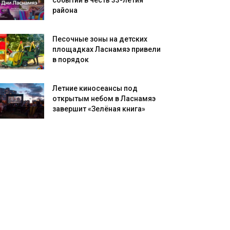
событий в честь 33-летия
района
Песочные зоны на детских
площадках Ласнамяэ привели
в порядок
Летние киносеансы под
открытым небом в Ласнамяэ
завершит «Зелёная книга»