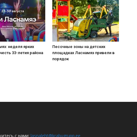
мяэ: неделя ярких
Песочные зоны на детских
честь 33-летия района
площадках Ласнамяэ привели в
порядок
итесь с нами:
lasnaleht@krabugrupp.ee