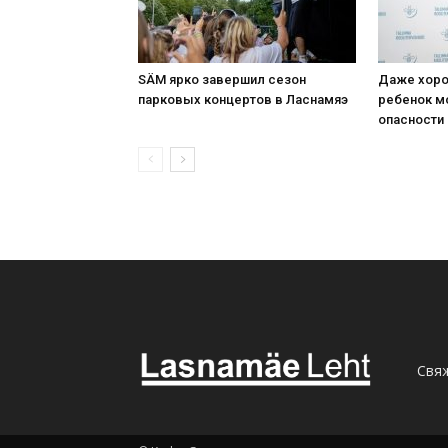
SÄM ярко завершил сезон
Даже хоро
парковых концертов в Ласнамяэ
ребенок м
опасности
Свяж