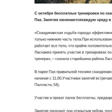
С октября бесплатные тренировки
по ск
Паэ.
Занятия
начина
ются
каждую среду в 
«Скандинавская ходьба гораздо эффективне
только нижнюю часть тела.При использован
работает все тело, что крайне положительн
Ласнамяэ принять участие в тренировках п
тренера», – сказала старейшина района Ла
В парке Паэ правильной технике скандинавск
начиная с 11.00.Участники занятий встреча
Палласти, 54).
Участие и прокат палок бесплатны, предвар
Занятия проходят под открытым небом, поэт