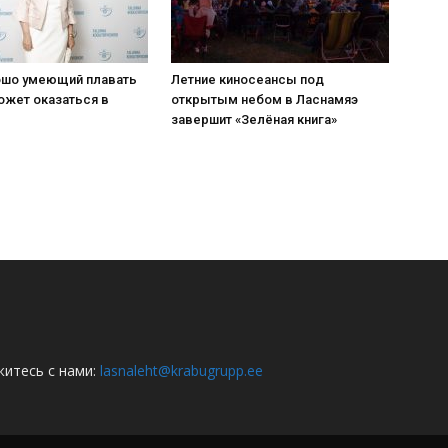
шо умеющий плавать
Летние киносеансы под
ожет оказаться в
открытым небом в Ласнамяэ
завершит «Зелёная книга»
итесь с нами:
lasnaleht@krabugrupp.ee