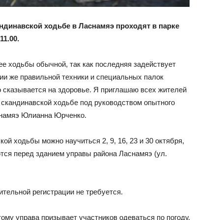
андинавской ходьбе
в Ласнамяэ
проходят
в парк
е
11.00.
е ходьбы обычной, так как последняя задействует
ии же правильной техники и специальных палок
о сказывается на здоровье. Я приглашаю всех жителей
о скандинавской ходьбе под руководством опытного
снамяэ Юлианна Юрченко.
ой ходьбы можно научиться 2, 9, 16, 23 и 30 октября,
ются перед зданием управы района Ласнамяэ (ул.
ительной регистрации не требуется.
ому управа призывает участников одеваться по погоду.