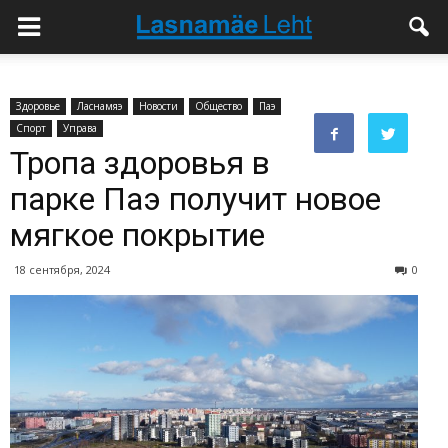
Здоровье
Ласнамяэ
Новости
Общество
Паэ
Спорт
Управа
Тропа здоровья в
парке Паэ получит новое
мягкое покрытие
18 сентября, 2024
0