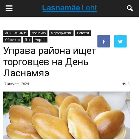
Дни Ласнамяэ
Ласнамяэ
Мероприятия
Новости
Общество
Паэ
Управа
Управа района ищет
торговцев на День
Ласнамяэ
7 августа, 2024
0