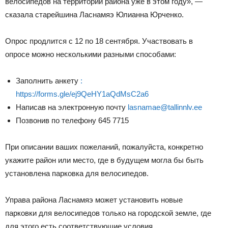
велосипедов на территории района уже в этом году», —
сказала старейшина Ласнамяэ Юлианна Юрченко.
Опрос продлится с 12 по 18 сентября. Участвовать в
опросе можно несколькими разными способами:
Заполнить анкету
:
https://forms.gle/ej9QeHY1aQdMsC2a6
Написав на электронную почту
lasnamae@tallinnlv.ee
Позвонив по телефону 645 7715
При описании ваших пожеланий, пожалуйста, конкретно
укажите район или место, где в будущем могла бы быть
установлена ​​парковка для велосипедов.
Управа района Ласнамяэ может установить новые
парковки для велосипедов только на городской земле, где
для этого есть соответствующие условия.