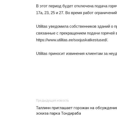
В этот период будет отключена подача горяч
17a, 23, 25 и 27. Во время работ ограничени
Utilitas уведомила собственников зданий о
связанные с прекращением подачи горячей в
https://www.utilitas.ee/soojuskatkestused/.
Utilitas приносит извинения клиентам за неу
Предыдущая новость
Таллинн приглашает горожан на обсуждени
эскиза парка Тондираба