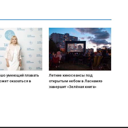
шо умеющий плавать
Летние киносеансы под
ожет оказаться в
открытым небом в Ласнамяэ
завершит «Зелёная книга»