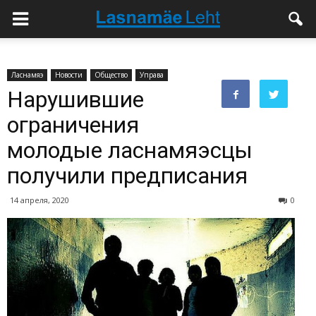
Ласнамяэ
Новости
Общество
Управа
Нарушившие
ограничения
молодые ласнамяэсцы
получили предписания
14 апреля, 2020
0