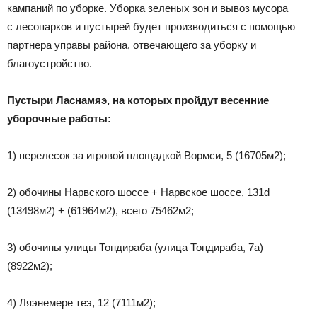
кампаний по уборке. Уборка зеленых зон и вывоз мусора
с лесопарков и пустырей будет производиться с помощью
партнера управы района, отвечающего за уборку и
благоустройство.
Пустыри Ласнамяэ, на которых пройдут весенние
уборочные работы:
1) перелесок за игровой площадкой Вормси, 5 (16705м2);
2) обочины Нарвского шоссе + Нарвское шоссе, 131d
(13498м2) + (61964м2), всего 75462м2;
3) обочины улицы Тондираба (улица Тондираба, 7a)
(8922м2);
4) Ляэнемере теэ, 12 (7111м2);