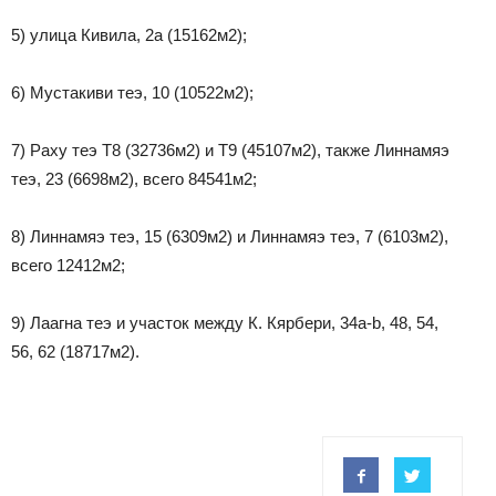
5) улица Кивила, 2a (15162м2);
6) Мустакиви теэ, 10 (10522м2);
7) Раху теэ T8 (32736м2) и T9 (45107м2), также Линнамяэ
теэ, 23 (6698м2), всего 84541м2;
8) Линнамяэ теэ, 15 (6309м2) и Линнамяэ теэ, 7 (6103м2),
всего 12412м2;
9) Лаагна теэ и участок между К. Кярбери, 34a-b, 48, 54,
56, 62 (18717м2).